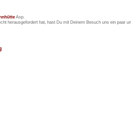
nnhütte
Asp.
ht herausgefordert hat, hast Du mit Deinem Besuch uns ein paar unve
g